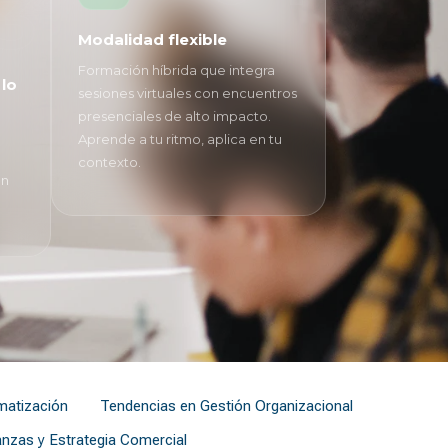
3
Modalidad flexible
Formación híbrida que integra
 lo
sesiones virtuales con encuentros
presenciales de alto impacto.
:
Aprende a tu ritmo, aplica en tu
contexto.
en
omatización
Tendencias en Gestión Organizacional
anzas y Estrategia Comercial