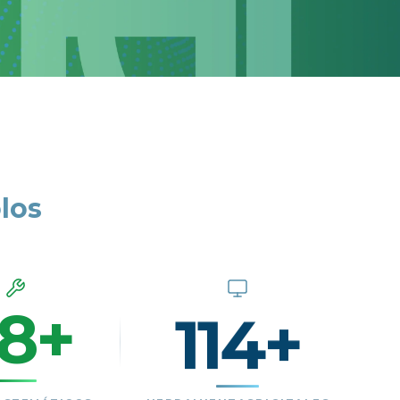
olos
114+
8+