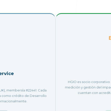
ervice
HGIO es socio corporativo 
medición y gestión del impa
UK), membersía #22441. Cada
cuentan con acreditac
 como crédito de Desarrollo
ernacionalmente.