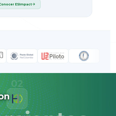
Conocer ESImpact
02
on