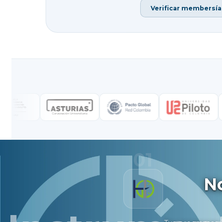
Verificar membersía
01
N