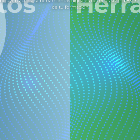
tos
Herr
ncluyen acceso a herramientas digitales del ecosistema HGIO 
de tu formación