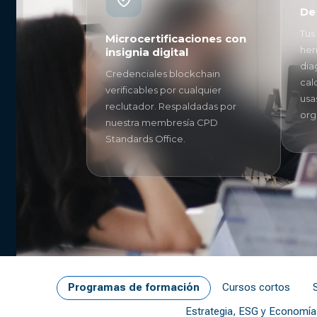
De 
Tus
Microcertificaciones con
her
insignia digital
dia
Credenciales blockchain
cal
verificables por cualquier
usa
reclutador. Respaldadas por
org
nuestra membresía CPD
Standards Office.
Programas de formación
Cursos cortos
Estrategia, ESG y Economía