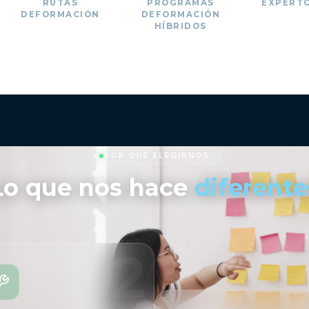
RUTAS
PROGRAMAS
EXPERT
DE
FORMACIÓN
DE
FORMACIÓN
HÍBRIDOS
POR QUÉ ELEGIRNOS
Lo que nos hace
diferente
02