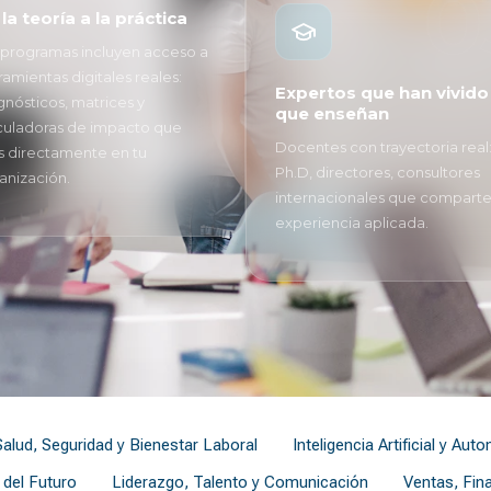
0
la teoría a la práctica
 programas incluyen acceso a
ramientas digitales reales:
Expertos que han vivido
gnósticos, matrices y
que enseñan
culadoras de impacto que
Docentes con trayectoria real
s directamente en tu
Ph.D, directores, consultores
anización.
internacionales que compart
experiencia aplicada.
Salud, Seguridad y Bienestar Laboral
Inteligencia Artificial y Aut
 del Futuro
Liderazgo, Talento y Comunicación
Ventas, Fin